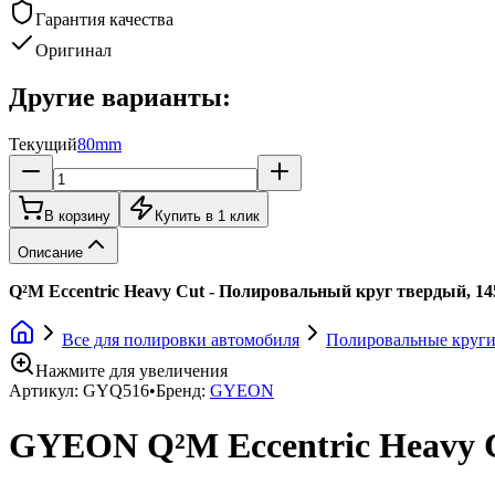
Гарантия качества
Оригинал
Другие варианты:
Текущий
80mm
В корзину
Купить в 1 клик
Описание
Q²M Eccentric Heavy Cut - Полировальный круг твердый, 
Все для полировки автомобиля
Полировальные круги
Нажмите для увеличения
Артикул:
GYQ516
•
Бренд:
GYEON
GYEON Q²M Eccentric Heavy C