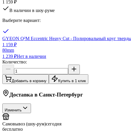
1 159 ₽
В наличии в шоу-руме
Выберите вариант:
GYEON Q²M Eccentric Heavy Cut - Полировальный круг тверды
1 159 ₽
80mm
1 239 ₽
Нет в наличии
Количество:
Добавить в корзину
Купить в 1 клик
Доставка в
Санкт-Петербург
Изменить
Самовывоз (шоу-рум)
сегодня
бесплатно