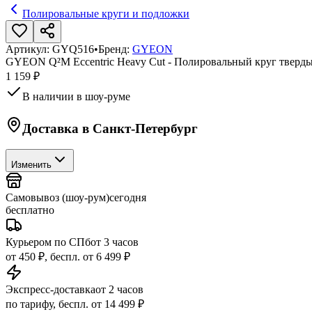
Полировальные круги и подложки
Артикул:
GYQ516
•
Бренд:
GYEON
GYEON Q²M Eccentric Heavy Cut - Полировальный круг тверды
1 159 ₽
В наличии в шоу-руме
Доставка в
Санкт-Петербург
Изменить
Самовывоз (шоу-рум)
сегодня
бесплатно
Курьером по СПб
от 3 часов
от 450 ₽, беспл. от 6 499 ₽
Экспресс-доставка
от 2 часов
по тарифу, беспл. от 14 499 ₽