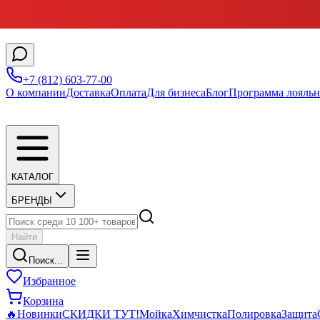
+7 (812) 603-77-00
О компании
Доставка
Оплата
Для бизнеса
Блог
Программа лояльн
КАТАЛОГ
БРЕНДЫ
Найти
Поиск...
Избранное
Корзина
🔥
Новинки
СКИДКИ ТУТ!
Мойка
Химчистка
Полировка
Защита