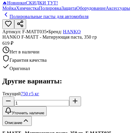
🔥
Новинки
СКИДКИ ТУТ!
Мойка
Химчистка
Полировка
Защита
Оборудование
Аксессуары
Полировальные пасты для автомобиля
Артикул:
F-MATT035
•
Бренд:
HANKO
HANKO F-MATT - Матирующая паста, 350 гр
619 ₽
Нет в наличии
Гарантия качества
Оригинал
Другие варианты:
Текущий
750 г
5 кг
Уточнить наличие
Описание