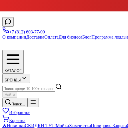
+7 (812) 603-77-00
О компании
Доставка
Оплата
Для бизнеса
Блог
Программа лояльн
КАТАЛОГ
БРЕНДЫ
Найти
Поиск...
Избранное
Корзина
🔥
Новинки
СКИДКИ ТУТ!
Мойка
Химчистка
Полировка
Защита