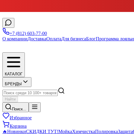
+7 (812) 603-77-00
О компании
Доставка
Оплата
Для бизнеса
Блог
Программа лояльн
КАТАЛОГ
БРЕНДЫ
Найти
Поиск...
Избранное
Корзина
🔥
Новинки
СКИДКИ ТУТ!
Мойка
Химчистка
Полировка
Защита