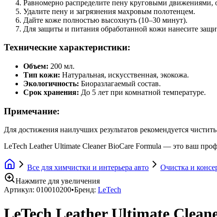
Равномерно распределите пену круговыми движениями, о
Удалите пену и загрязнения махровым полотенцем.
Дайте коже полностью высохнуть (10–30 минут).
Для защиты и питания обработанной кожи нанесите защитн
Технические характеристики:
Объем:
200 мл.
Тип кожи:
Натуральная, искусственная, экокожа.
Экологичность:
Биоразлагаемый состав.
Срок хранения:
До 5 лет при комнатной температуре.
Примечание:
Для достижения наилучших результатов рекомендуется чистить
LeTech Leather Ultimate Cleaner BioCare Formula — это ваш пр
Все для химчистки и интерьера авто
Очистка и консе
Нажмите для увеличения
Артикул:
010010200
•
Бренд:
LeTech
LeTech Leather Ultimate Clea