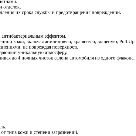
пятнами.
и отделок.
дления их срока службы и предотвращения повреждений.
с антибактериальным эффектом.
енной кожи, включая анилиновую, крашеную, вощеную, Pull-Up 
язнениями, не повреждая поверхность.
здающий уникальную атмосферу.
чивая до 4 полных чисток салона автомобиля из одного флакона.
ль.
 от типа кожи и степени загрязнений.