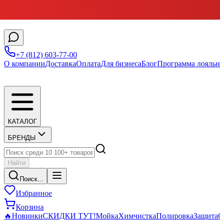
+7 (812) 603-77-00
О компании
Доставка
Оплата
Для бизнеса
Блог
Программа лояльн
КАТАЛОГ
БРЕНДЫ
Найти
Поиск...
Избранное
Корзина
🔥
Новинки
СКИДКИ ТУТ!
Мойка
Химчистка
Полировка
Защита