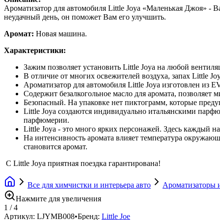
Ароматизатор для автомобиля Little Joya «Маленькая Джоя» - 
неудачный день, он поможет Вам его улучшить.
Аромат:
Новая машина.
Характеристики:
Зажим позволяет установить Little Joya на любой вентил
В отличие от многих освежителей воздуха, запах Little 
Ароматизатор для автомобиля Little Joya изготовлен из 
Содержит безалкогольное масло для аромата, позволяет 
Безопасный. На упаковке нет пиктограмм, которые преду
Little Joya создаются индивидуально итальянскими пар
парфюмерии.
Little Joya - это много ярких персонажей. Здесь каждый 
На интенсивность аромата влияет температура окружающе
становится аромат.
С Little Joya приятная поездка гарантирована!
Все для химчистки и интерьера авто
Ароматизаторы и
Нажмите для увеличения
1
/
4
Артикул:
LJYMB008
•
Бренд:
Little Joe