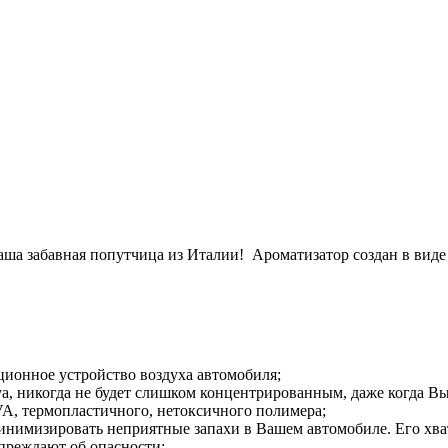
Ваша забавная попутчица из Италии! Ароматизатор создан в виде
яционное устройство воздуха автомобиля;
Joya, никогда не будет слишком концентрированным, даже когда В
EVA, термопластичного, нетоксичного полимера;
минимизировать неприятные запахи в Вашем автомобиле. Его хват
преждают об опасности;