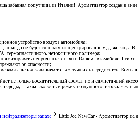
Ваша забавная попутчица из Италии! Ароматизатор создан в виде
яционное устройство воздуха автомобиля;
Joya, никогда не будет слишком концентрированным, даже когда В
EVA, термопластичного, нетоксичного полимера;
минимизировать неприятные запахи в Вашем автомобиле. Его хват
преждают об опасности;
фюмерами с использованием только лучших ингредиентов. Компа
найдет не только восхитительный аромат, но и симпатичный аксес
й среды, а также скорость и режим воздушного потока. Чем выш
 нейтрализаторы запаха
Little Joe NewCar - Ароматизатор на 