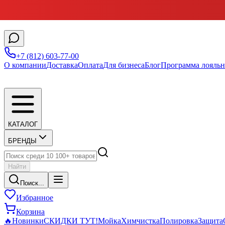
+7 (812) 603-77-00
О компании
Доставка
Оплата
Для бизнеса
Блог
Программа лояльн
КАТАЛОГ
БРЕНДЫ
Найти
Поиск...
Избранное
Корзина
🔥
Новинки
СКИДКИ ТУТ!
Мойка
Химчистка
Полировка
Защита