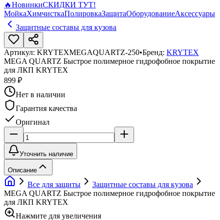
🔥
Новинки
СКИДКИ ТУТ!
Мойка
Химчистка
Полировка
Защита
Оборудование
Аксессуары
Защитные составы для кузова
Артикул:
KRYTEXMEGAQUARTZ-250
•
Бренд:
KRYTEX
MEGA QUARTZ Быстрое полимерное гидрофобное покрытие
для ЛКП KRYTEX
899 ₽
Нет в наличии
Гарантия качества
Оригинал
Уточнить наличие
Описание
Все для защиты
Защитные составы для кузова
MEGA QUARTZ Быстрое полимерное гидрофобное покрытие
для ЛКП KRYTEX
Нажмите для увеличения