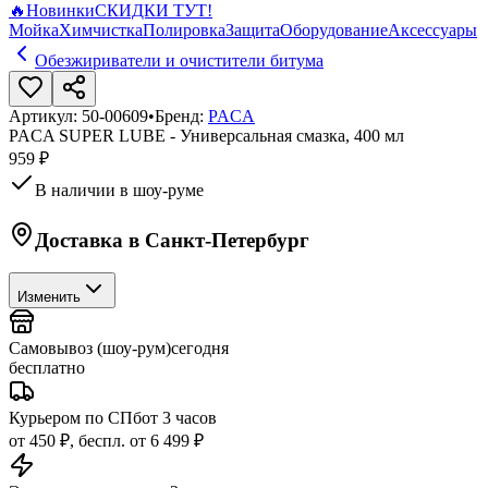
🔥
Новинки
СКИДКИ ТУТ!
Мойка
Химчистка
Полировка
Защита
Оборудование
Аксессуары
Обезжириватели и очистители битума
Артикул:
50-00609
•
Бренд:
PACA
PACA SUPER LUBE - Универсальная смазка, 400 мл
959 ₽
В наличии в шоу-руме
Доставка в
Санкт-Петербург
Изменить
Самовывоз (шоу-рум)
сегодня
бесплатно
Курьером по СПб
от 3 часов
от 450 ₽, беспл. от 6 499 ₽