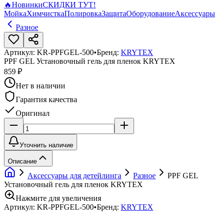
🔥
Новинки
СКИДКИ ТУТ!
Мойка
Химчистка
Полировка
Защита
Оборудование
Аксессуары
Разное
Артикул:
KR-PPFGEL-500
•
Бренд:
KRYTEX
PPF GEL Установочный гель для пленок KRYTEX
859 ₽
Нет в наличии
Гарантия качества
Оригинал
Уточнить наличие
Описание
Аксессуары для детейлинга
Разное
PPF GEL
Установочный гель для пленок KRYTEX
Нажмите для увеличения
Артикул:
KR-PPFGEL-500
•
Бренд:
KRYTEX