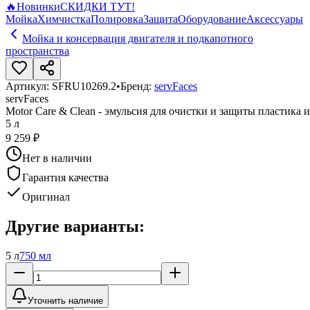
🔥
Новинки
СКИДКИ ТУТ!
Мойка
Химчистка
Полировка
Защита
Оборудование
Аксессуары
Мойка и консервация двигателя и подкапотного
пространства
Артикул:
SFRU10269.2
•
Бренд:
servFaces
servFaces
Motor Care & Clean - эмульсия для очистки и защиты пластика 
5 л
9 259 ₽
Нет в наличии
Гарантия качества
Оригинал
Другие варианты:
5 л
750 мл
Уточнить наличие