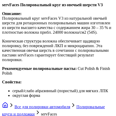
servFaces Полировальный круг из овечьей шерсти V3
Описание:
Полировальный круг servFaces V3 из натуральной овечьей
шерсти для ротационных полировальных машин изготовлен
из шерсти высшего качества с содержанием жира 30 – 35 % и
плотностью волокна прибл. 24000 волокна/см2 (54S).
Коническая структура волокна обеспечивает щадящую
полировку, без повреждений ЛКП и микроцарапин. Эта
качественная овечья шерсть в сочетании с полировальными
пастами servFaces гарантирует блестящий результат
полировки.
Рекомендуемые полировальные пасты:
Cut Polish & Finish
Polish
Свойства:
серый/слабо абразивный (пористый) для мягких ЛПК
округлая форма
Все для полировки автомобиля
Полировальные
круги и подложки
servFaces