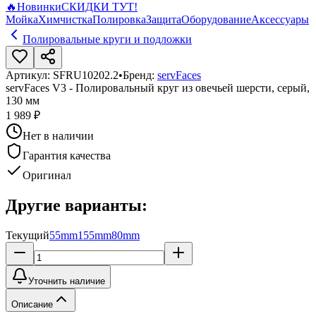
🔥
Новинки
СКИДКИ ТУТ!
Мойка
Химчистка
Полировка
Защита
Оборудование
Аксессуары
Полировальные круги и подложки
Артикул:
SFRU10202.2
•
Бренд:
servFaces
servFaces V3 - Полировальный круг из овечьей шерсти, серый,
130 мм
1 989 ₽
Нет в наличии
Гарантия качества
Оригинал
Другие варианты:
Текущий
55mm
155mm
80mm
Уточнить наличие
Описание