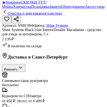
🔥
Новинки
СКИДКИ ТУТ!
Мойка
Химчистка
Полировка
Защита
Оборудование
Аксессуары
Очистка и консервация пластика
Артикул:
SSBL994
•
Бренд:
Shine Systems
Shine Systems Black Line InteriorDetailer Macadamia - средство
для ухода за интерьером, 5 л
2 139 ₽
В наличии на складе
Доставка в
Санкт-Петербург
Изменить
Самовывоз (шоу-рум)
завтра
бесплатно
Курьером по СПб
завтра
от 450 ₽, беспл. от 6 499 ₽