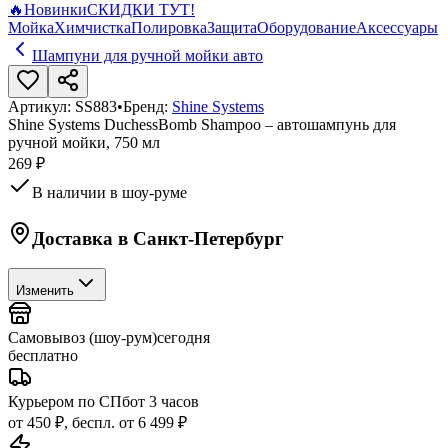
🔥
Новинки
СКИДКИ ТУТ!
Мойка
Химчистка
Полировка
Защита
Оборудование
Аксессуары
Шампуни для ручной мойки авто
Артикул:
SS883
•
Бренд:
Shine Systems
Shine Systems DuchessBomb Shampoo – автошампунь для
ручной мойки, 750 мл
269 ₽
В наличии в шоу-руме
Доставка в
Санкт-Петербург
Изменить
Самовывоз (шоу-рум)
сегодня
бесплатно
Курьером по СПб
от 3 часов
от 450 ₽, беспл. от 6 499 ₽