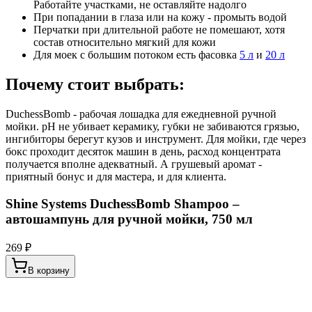
Работайте участками, не оставляйте надолго
При попадании в глаза или на кожу - промыть водой
Перчатки при длительной работе не помешают, хотя
состав относительно мягкий для кожи
Для моек с большим потоком есть фасовка
5 л
и
20 л
Почему стоит выбрать:
DuchessBomb - рабочая лошадка для ежедневной ручной
мойки. pH не убивает керамику, губки не забиваются грязью,
ингибиторы берегут кузов и инструмент. Для мойки, где через
бокс проходит десяток машин в день, расход концентрата
получается вполне адекватный. А грушевый аромат -
приятный бонус и для мастера, и для клиента.
Shine Systems DuchessBomb Shampoo –
автошампунь для ручной мойки, 750 мл
269 ₽
В корзину