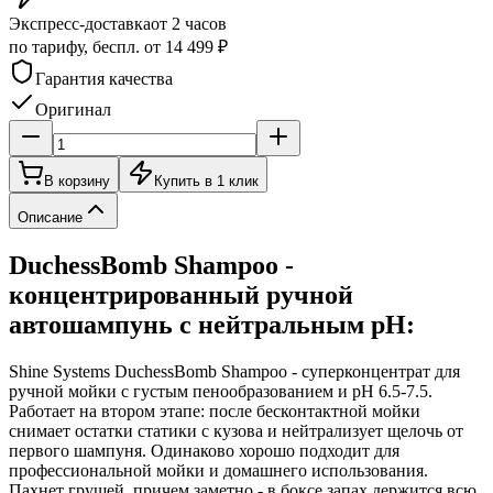
Экспресс-доставка
от 2 часов
по тарифу, беспл. от 14 499 ₽
Гарантия качества
Оригинал
В корзину
Купить в 1 клик
Описание
DuchessBomb Shampoo -
концентрированный ручной
автошампунь с нейтральным pH:
Shine Systems DuchessBomb Shampoo - суперконцентрат для
ручной мойки с густым пенообразованием и pH 6.5-7.5.
Работает на втором этапе: после бесконтактной мойки
снимает остатки статики с кузова и нейтрализует щелочь от
первого шампуня. Одинаково хорошо подходит для
профессиональной мойки и домашнего использования.
Пахнет грушей, причем заметно - в боксе запах держится всю