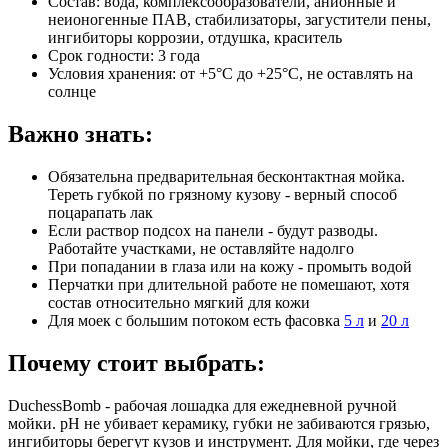
Состав: вода, комплексообразователи, анионные и
неионогенные ПАВ, стабилизаторы, загустители пены,
ингибиторы коррозии, отдушка, краситель
Срок годности: 3 года
Условия хранения: от +5°C до +25°C, не оставлять на
солнце
Важно знать:
Обязательна предварительная бесконтактная мойка.
Тереть губкой по грязному кузову - верный способ
поцарапать лак
Если раствор подсох на панели - будут разводы.
Работайте участками, не оставляйте надолго
При попадании в глаза или на кожу - промыть водой
Перчатки при длительной работе не помешают, хотя
состав относительно мягкий для кожи
Для моек с большим потоком есть фасовка
5 л
и
20 л
Почему стоит выбрать:
DuchessBomb - рабочая лошадка для ежедневной ручной
мойки. pH не убивает керамику, губки не забиваются грязью,
ингибиторы берегут кузов и инструмент. Для мойки, где через