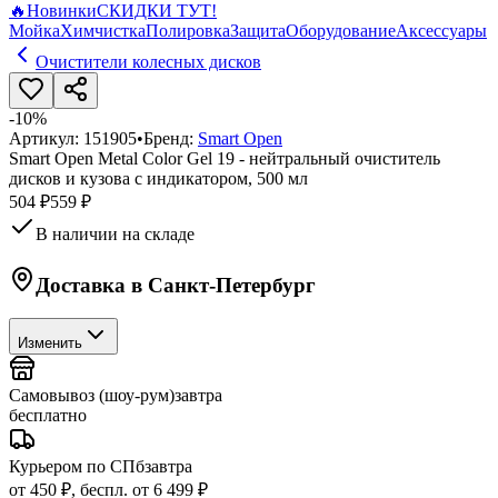
🔥
Новинки
СКИДКИ ТУТ!
Мойка
Химчистка
Полировка
Защита
Оборудование
Аксессуары
Очистители колесных дисков
-
10
%
Артикул:
151905
•
Бренд:
Smart Open
Smart Open Metal Color Gel 19 - нейтральный очиститель
дисков и кузова с индикатором, 500 мл
504 ₽
559 ₽
В наличии на складе
Доставка в
Санкт-Петербург
Изменить
Самовывоз (шоу-рум)
завтра
бесплатно
Курьером по СПб
завтра
от 450 ₽, беспл. от 6 499 ₽