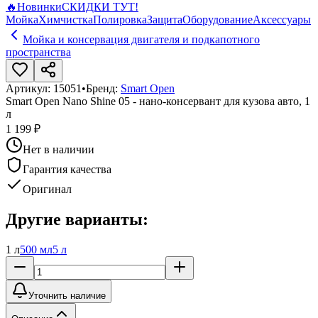
🔥
Новинки
СКИДКИ ТУТ!
Мойка
Химчистка
Полировка
Защита
Оборудование
Аксессуары
Мойка и консервация двигателя и подкапотного
пространства
Артикул:
15051
•
Бренд:
Smart Open
Smart Open Nano Shine 05 - нано-консервант для кузова авто, 1
л
1 199 ₽
Нет в наличии
Гарантия качества
Оригинал
Другие варианты:
1 л
500 мл
5 л
Уточнить наличие