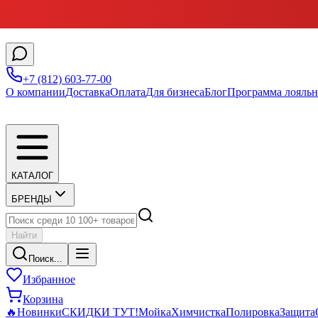
+7 (812) 603-77-00
О компании
Доставка
Оплата
Для бизнеса
Блог
Программа лояльн
КАТАЛОГ
БРЕНДЫ
Найти
Поиск...
Избранное
Корзина
🔥
Новинки
СКИДКИ ТУТ!
Мойка
Химчистка
Полировка
Защита