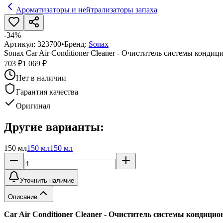
Ароматизаторы и нейтрализаторы запаха
-
34
%
Артикул:
323700
•
Бренд:
Sonax
Sonax Car Air Conditioner Cleaner - Очиститель системы конди
703 ₽
1 069 ₽
Нет в наличии
Гарантия качества
Оригинал
Другие варианты:
150 мл
150 мл
150 мл
Уточнить наличие
Описание
Car Air Conditioner Cleaner - Очиститель системы кондицио