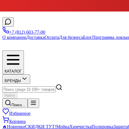
+7 (812) 603-77-00
О компании
Доставка
Оплата
Для бизнеса
Блог
Программа лояльн
КАТАЛОГ
БРЕНДЫ
Найти
Поиск...
Избранное
Корзина
🔥
Новинки
СКИДКИ ТУТ!
Мойка
Химчистка
Полировка
Защита