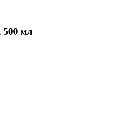
л
 500 мл