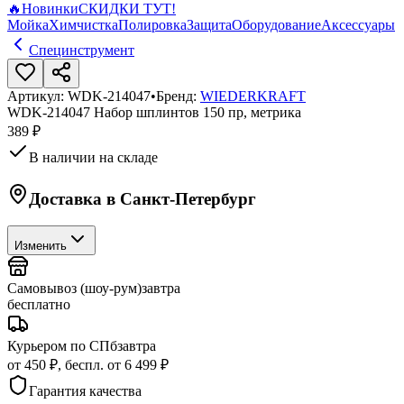
🔥
Новинки
СКИДКИ ТУТ!
Мойка
Химчистка
Полировка
Защита
Оборудование
Аксессуары
Специнструмент
Артикул:
WDK-214047
•
Бренд:
WIEDERKRAFT
WDK-214047 Набор шплинтов 150 пр, метрика
389 ₽
В наличии на складе
Доставка в
Санкт-Петербург
Изменить
Самовывоз (шоу-рум)
завтра
бесплатно
Курьером по СПб
завтра
от 450 ₽, беспл. от 6 499 ₽
Гарантия качества