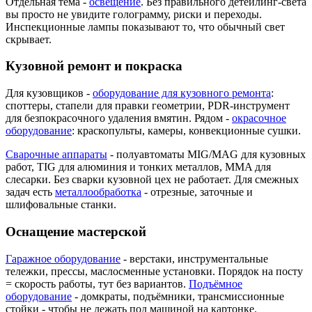
Отдельная тема -
освещение
. Без правильного детейлинг-света
вы просто не увидите голограмму, риски и переходы.
Инспекционные лампы показывают то, что обычный свет
скрывает.
Кузовной ремонт и покраска
Для кузовщиков -
оборудование для кузовного ремонта
:
споттеры, стапели для правки геометрии, PDR-инструмент
для безпокрасочного удаления вмятин. Рядом -
окрасочное
оборудование
: краскопульты, камеры, конвекционные сушки.
Сварочные аппараты
- полуавтоматы MIG/MAG для кузовных
работ, TIG для алюминия и тонких металлов, MMA для
слесарки. Без сварки кузовной цех не работает. Для смежных
задач есть
металлообработка
- отрезные, заточные и
шлифовальные станки.
Оснащение мастерской
Гаражное оборудование
- верстаки, инструментальные
тележки, прессы, маслосменные установки. Порядок на посту
= скорость работы, тут без вариантов.
Подъёмное
оборудование
- домкраты, подъёмники, трансмиссионные
стойки - чтобы не лежать под машиной на картонке.