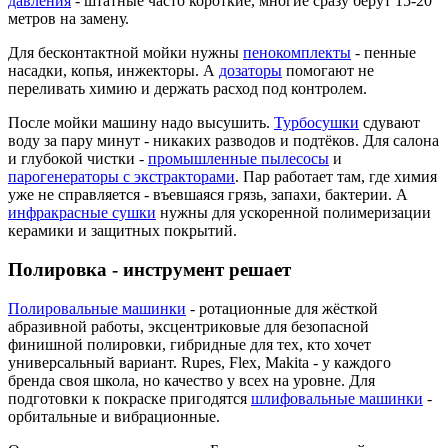
давления
- штатные часто короткие, многие сразу берут 15-20
метров на замену.
Для бесконтактной мойки нужны
пенокомплекты
- пенные
насадки, копья, инжекторы. А
дозаторы
помогают не
переливать химию и держать расход под контролем.
После мойки машину надо высушить.
Турбосушки
сдувают
воду за пару минут - никаких разводов и подтёков. Для салона
и глубокой чистки -
промышленные пылесосы
и
парогенераторы с экстракторами
. Пар работает там, где химия
уже не справляется - въевшаяся грязь, запахи, бактерии. А
инфракрасные сушки
нужны для ускоренной полимеризации
керамики и защитных покрытий.
Полировка - инструмент решает
Полировальные машинки
- ротационные для жёсткой
абразивной работы, эксцентриковые для безопасной
финишной полировки, гибридные для тех, кто хочет
универсальный вариант. Rupes, Flex, Makita - у каждого
бренда своя школа, но качество у всех на уровне. Для
подготовки к покраске пригодятся
шлифовальные машинки
-
орбитальные и вибрационные.