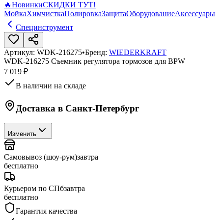
🔥
Новинки
СКИДКИ ТУТ!
Мойка
Химчистка
Полировка
Защита
Оборудование
Аксессуары
Специнструмент
Артикул:
WDK-216275
•
Бренд:
WIEDERKRAFT
WDK-216275 Съемник регулятора тормозов для BPW
7 019 ₽
В наличии на складе
Доставка в
Санкт-Петербург
Изменить
Самовывоз (шоу-рум)
завтра
бесплатно
Курьером по СПб
завтра
бесплатно
Гарантия качества