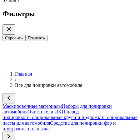
57 889 ₽
Фильтры
Сбросить
Показать
Главная
/
Все для полировки автомобиля
Маскировочные материалы
Наборы для полировки
автомобиля
Очистители ЛКП перед
полировкой
Полировальные круги и подложки
Полировальные
пасты для автомобиля
Средства для полировки фар и
прозрачного пластика