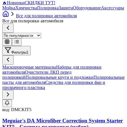
🔥
Новинки
СКИДКИ ТУТ!
Мойка
Химчистка
Полировка
Защита
Оборудование
Аксессуары
Все для полировки автомобиля
Все для полировки автомобиля
Фильтры
1
Маскировочные материалы
Наборы для полировки
автомобиля
Очистители ЛКП перед
полировкой
Полировальные круги и подложки
Полировальные
пасты для автомобиля
Средства для полировки фар и
прозрачного пластика
код:
DMCKIT5
Meguiar's DA Microfiber Correction System Starter
KIT5 - Система полировки (набор)