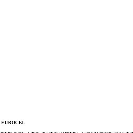
50, EUROCEL
вторемонта, промышленного сектора, а также применяются при 