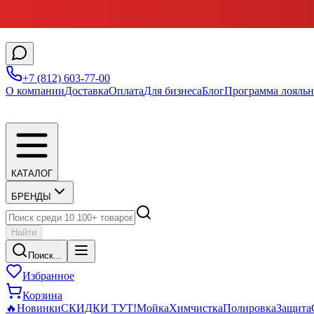
+7 (812) 603-77-00
О компании
Доставка
Оплата
Для бизнеса
Блог
Программа лояльн
КАТАЛОГ
БРЕНДЫ
Найти
Поиск...
Избранное
Корзина
🔥
Новинки
СКИДКИ ТУТ!
Мойка
Химчистка
Полировка
Защита