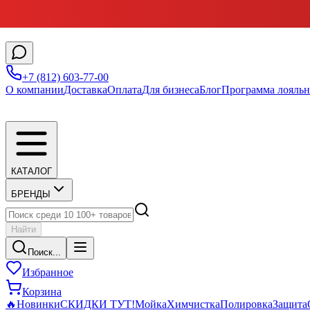
+7 (812) 603-77-00
О компании
Доставка
Оплата
Для бизнеса
Блог
Программа лояльн
КАТАЛОГ
БРЕНДЫ
Найти
Поиск...
Избранное
Корзина
🔥
Новинки
СКИДКИ ТУТ!
Мойка
Химчистка
Полировка
Защита