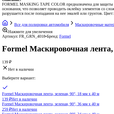
FORMEL MASKING TAPE COLOR предназначена для защиты и ма
основания, что позволяет проводить оклейку элементов со сл
разрушается после попадания на нее эмалей или грунтов. Цвет:
Все для полировки автомобиля
Маскировочные мате
Нажмите для увеличения
Артикул:
FR_GRN_4018
•
Бренд:
Formel
Formel Маскировочная лента, з
139 ₽
Нет в наличии
Выберите вариант:
Formel Маскировочная лента, зеленая, 90°, 18 мм х 40 м
139 ₽
Нет в наличии
Formel Маскировочная лента, зеленая, 90°, 36 мм х 40 м
259 ₽
Нет в наличии