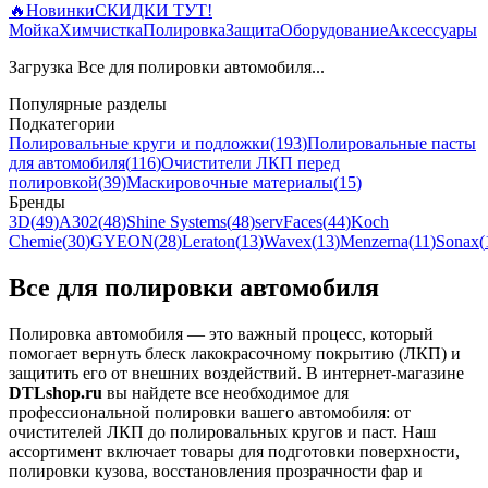
🔥
Новинки
СКИДКИ ТУТ!
Мойка
Химчистка
Полировка
Защита
Оборудование
Аксессуары
Загрузка Все для полировки автомобиля...
Популярные разделы
Подкатегории
Полировальные круги и подложки
(
193
)
Полировальные пасты
для автомобиля
(
116
)
Очистители ЛКП перед
полировкой
(
39
)
Маскировочные материалы
(
15
)
Бренды
3D
(
49
)
A302
(
48
)
Shine Systems
(
48
)
servFaces
(
44
)
Koch
Chemie
(
30
)
GYEON
(
28
)
Leraton
(
13
)
Wavex
(
13
)
Menzerna
(
11
)
Sonax
(
Все для полировки автомобиля
Полировка автомобиля — это важный процесс, который
помогает вернуть блеск лакокрасочному покрытию (ЛКП) и
защитить его от внешних воздействий. В интернет-магазине
DTLshop.ru
вы найдете все необходимое для
профессиональной полировки вашего автомобиля: от
очистителей ЛКП до полировальных кругов и паст. Наш
ассортимент включает товары для подготовки поверхности,
полировки кузова, восстановления прозрачности фар и